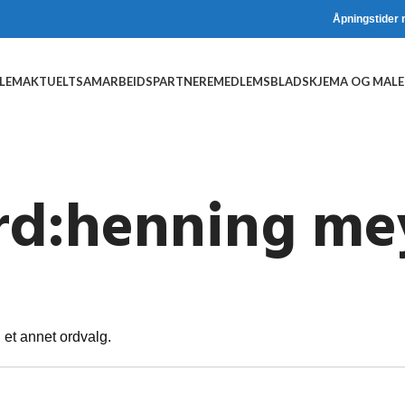
Åpningstider 
DLEM
AKTUELT
SAMARBEIDSPARTNERE
MEDLEMSBLAD
SKJEMA OG MALE
rd:henning me
 et annet ordvalg.