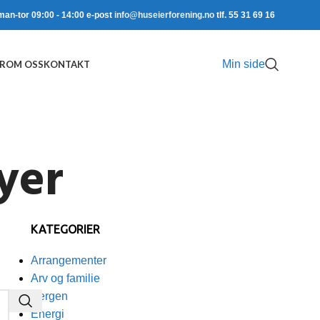
man-tor 09:00 - 14:00 e-post
info@huseierforening.no
tlf. 55 31 69 16
Min side
R
OM OSS
KONTAKT
yer
KATEGORIER
Arrangementer
Arv og familie
Bergen
Energi