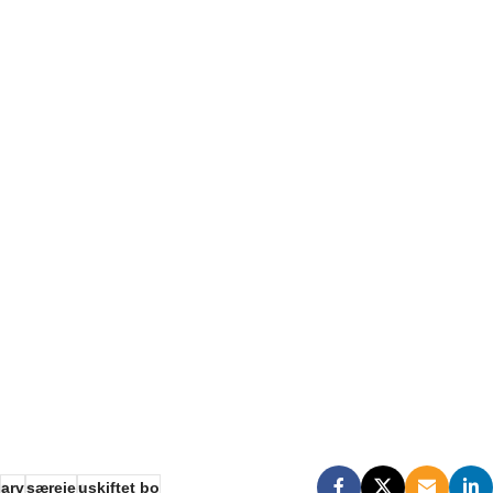
arv
særeie
uskiftet bo