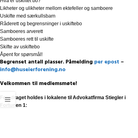
Hva er uskiftet bo?
Likheter og ulikheter mellom ektefeller og samboere
Uskifte med særkullsbarn
Råderett og begrensninger i uskiftebo
Samboeres arverett
Samboeres rett til uskifte
Skifte av uskiftebo
Åpent for spørsmål!
Begrenset antall plasser. Påmelding
per epost
–
info@huseierforening.no
Velkommen til medlemsmøte!
Foredraget holdes i lokalene til Advokatfirma Stiegler i
Fortunen 1: