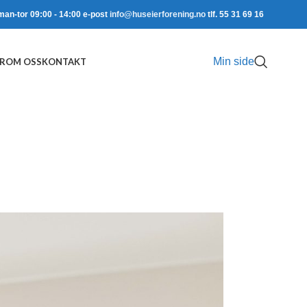
man-tor 09:00 - 14:00 e-post
info@huseierforening.no
tlf. 55 31 69 16
Min side
R
OM OSS
KONTAKT