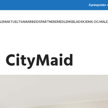
Åpningstider 
DLEM
AKTUELT
SAMARBEIDSPARTNERE
MEDLEMSBLAD
SKJEMA OG MALE
CityMaid