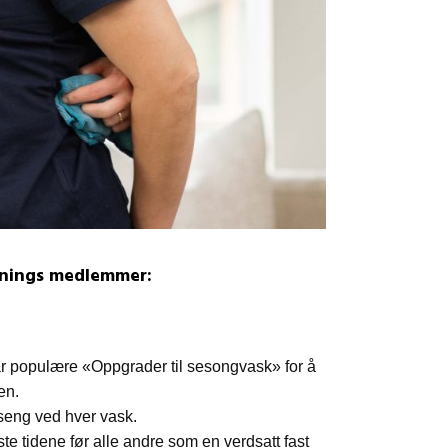
enings medlemmer:
vår populære «Oppgrader til sesongvask» for å
en.
tseng ved hver vask.
ste tidene før alle andre som en verdsatt fast