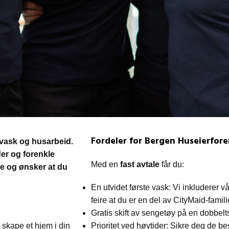
Fordeler for Bergen Huseierfor
vask og husarbeid.
nder og forenkle
Med en
fast avtale
får du:
ne og ønsker at du
En utvidet første vask: Vi inkluderer 
feire at du er en del av CityMaid-famili
Gratis skift av sengetøy på en dobbel
 skape et hjem i din
Prioritet ved høytider: Sikre deg de be