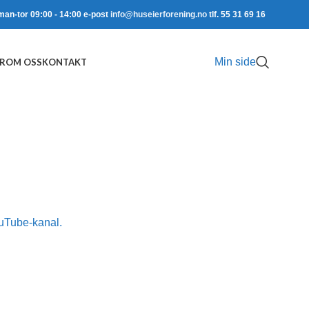
man-tor 09:00 - 14:00 e-post
info@huseierforening.no
tlf. 55 31 69 16
Min side
R
OM OSS
KONTAKT
uTube-kanal.