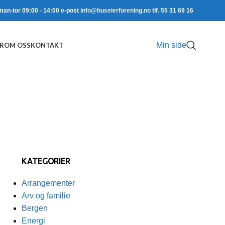
man-tor 09:00 - 14:00 e-post
info@huseierforening.no
tlf. 55 31 69 16
Min side
R
OM OSS
KONTAKT
KATEGORIER
Arrangementer
Arv og familie
Bergen
Energi