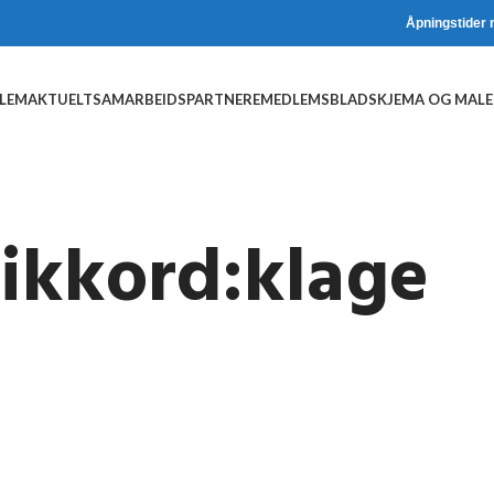
Åpningstider 
DLEM
AKTUELT
SAMARBEIDSPARTNERE
MEDLEMSBLAD
SKJEMA OG MALE
tikkord:klage