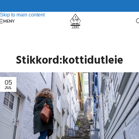
Skip to navigation
Skip to main content
MENY
Stikkord:kottidutleie
05
JUL