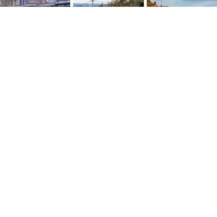
NYTTIGE LENKER
Personvernerklæring
Konsumprisindeksen
Skatte ABC
Kontakt oss
Salgsbetingelser
Siste artikler