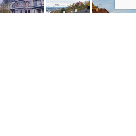
NYTTIGE LENKER
Personvernerklæring
Konsumprisindeksen
Skatte ABC
Kontakt oss
Salgsbetingelser
Siste artikler