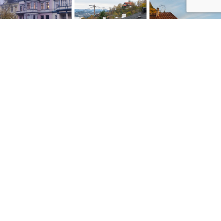
NYTTIGE LENKER
Personvernerklæring
Konsumprisindeksen
Skatte ABC
Kontakt oss
Salgsbetingelser
Siste artikler