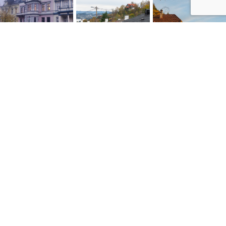
NYTTIGE LENKER
Personvernerklæring
Konsumprisindeksen
Skatte ABC
Kontakt oss
Salgsbetingelser
Siste artikler