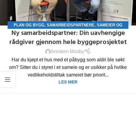
PLAN OG BYGG
,
SAMARBEIDSPARTNERE
,
SAMEIER OG
Ny samarbeidspartner: Din uavhengige
BORETTSLAG
rådgiver gjennom hele byggeprosjektet
Anniken Mosby
Har du kjøpt et hus med et påbygg som aldri ble søkt
om? Sitter du i styret i et sameie og er usikker på hvilke
vedlikeholdstiltak sameiet bør priorit...
LES MER