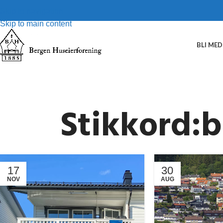
Skip to navigation
Skip to main content
BLI ME
Stikkord:b
17
30
NOV
AUG