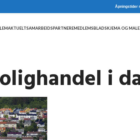
Åpningstider 
DLEM
AKTUELT
SAMARBEIDSPARTNERE
MEDLEMSBLAD
SKJEMA OG MALE
olighandel i 