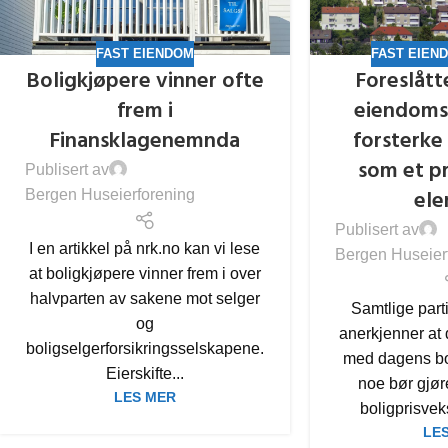
FAST EIENDOM
FAST EIEN
Boligkjøpere vinner ofte
Foreslått
frem i
eiendoms
Finansklagenemnda
forsterk
som et p
Publisert av
el
Bergen Huseierforening
Publisert av
I en artikkel på nrk.no kan vi lese
Bergen Huseier
at boligkjøpere vinner frem i over
halvparten av sakene mot selger
Samtlige parti
og
anerkjenner at d
boligselgerforsikringsselskapene.
med dagens bo
Eierskifte...
noe bør gjør
LES MER
boligprisveks
LE