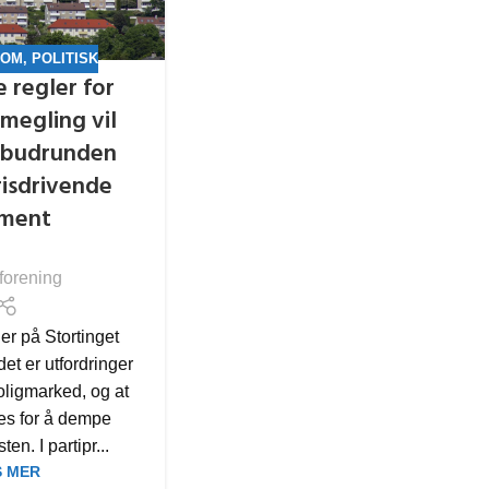
DOM
,
POLITISK
e regler for
megling vil
e budrunden
risdrivende
ement
forening
er på Stortinget
et er utfordringer
ligmarked, og at
es for å dempe
ten. I partipr...
S MER