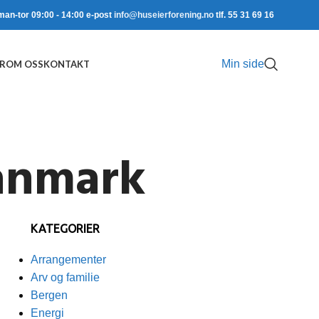
man-tor 09:00 - 14:00 e-post
info@huseierforening.no
tlf. 55 31 69 16
Min side
R
OM OSS
KONTAKT
danmark
KATEGORIER
Arrangementer
Arv og familie
Bergen
Energi