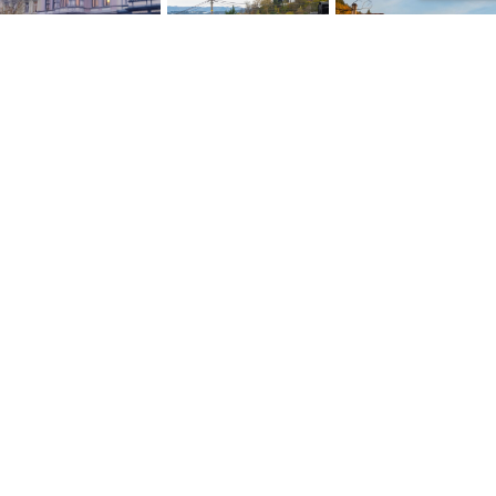
NYTTIGE LENKER
Personvernerklæring
Konsumprisindeksen
Skatte ABC
Kontakt oss
Salgsbetingelser
Siste artikler