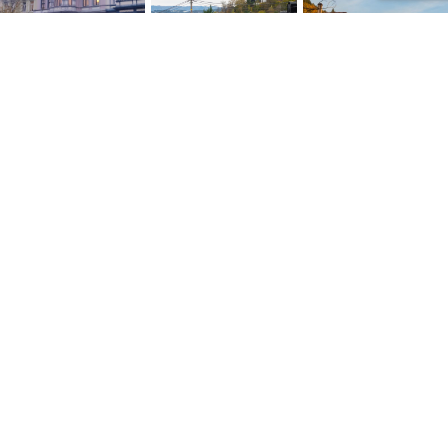
NYTTIGE LENKER
Personvernerklæring
Konsumprisindeksen
Skatte ABC
Kontakt oss
Salgsbetingelser
Siste artikler