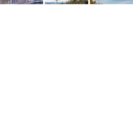
NYTTIGE LENKER
Personvernerklæring
Konsumprisindeksen
Skatte ABC
Kontakt oss
Salgsbetingelser
Siste artikler