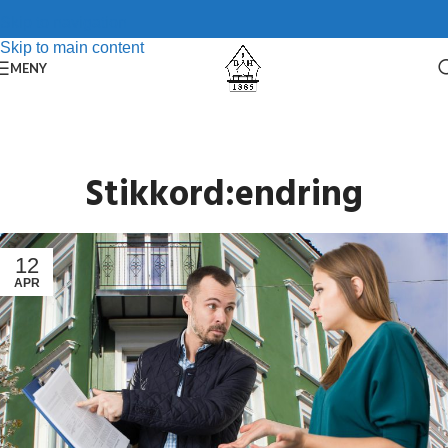
Skip to navigation
Skip to main content
MENY
Stikkord:endring
12
APR