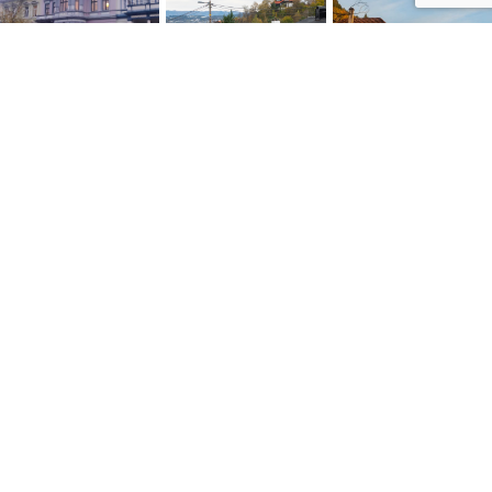
NYTTIGE LENKER
Personvernerklæring
Konsumprisindeksen
Skatte ABC
Kontakt oss
Salgsbetingelser
Siste artikler