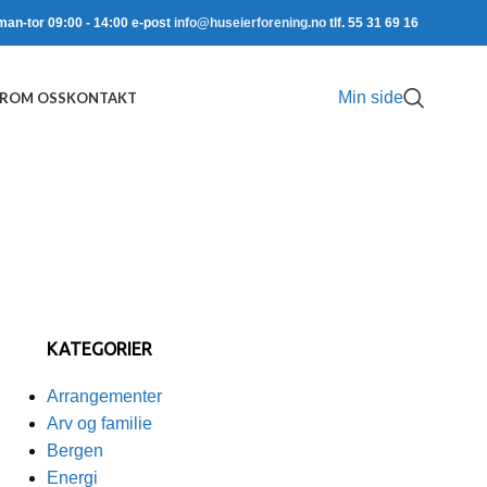
man-tor 09:00 - 14:00 e-post
info@huseierforening.no
tlf. 55 31 69 16
Min side
R
OM OSS
KONTAKT
KATEGORIER
Arrangementer
Arv og familie
Bergen
Energi