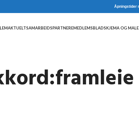
Åpningstider 
DLEM
AKTUELT
SAMARBEIDSPARTNERE
MEDLEMSBLAD
SKJEMA OG MALE
kkord:framleie