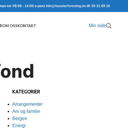
man-tor 09:00 - 14:00 e-post
info@huseierforening.no
tlf. 55 31 69 16
Min side
R
OM OSS
KONTAKT
fond
KATEGORIER
Arrangementer
Arv og familie
Bergen
Energi