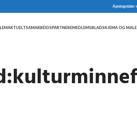
Åpningstider 
DLEM
AKTUELT
SAMARBEIDSPARTNERE
MEDLEMSBLAD
SKJEMA OG MALE
d:kulturminne