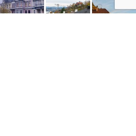
NYTTIGE LENKER
Personvernerklæring
Konsumprisindeksen
Skatte ABC
Kontakt oss
Salgsbetingelser
Siste artikler