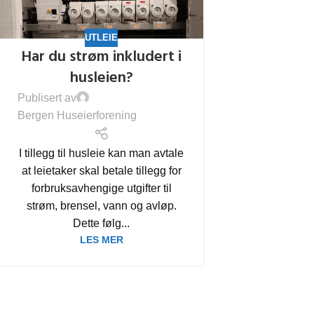
UTLEIE
Har du strøm inkludert i
husleien?
Publisert av
Bergen Huseierforening
I tillegg til husleie kan man avtale
at leietaker skal betale tillegg for
forbruksavhengige utgifter til
strøm, brensel, vann og avløp.
Dette følg...
LES MER