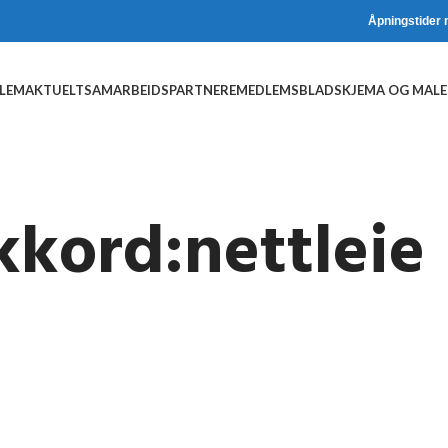
Åpningstider 
DLEM
AKTUELT
SAMARBEIDSPARTNERE
MEDLEMSBLAD
SKJEMA OG MALE
kkord:nettleie