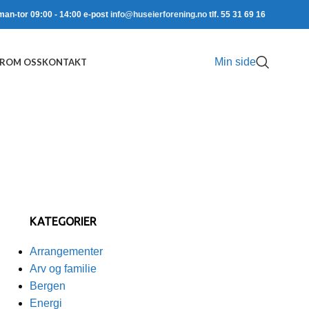
man-tor 09:00 - 14:00 e-post
info@huseierforening.no
tlf. 55 31 69 16
Min side
R
OM OSS
KONTAKT
KATEGORIER
Arrangementer
Arv og familie
Bergen
Energi