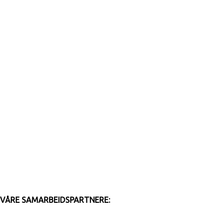
VÅRE SAMARBEIDSPARTNERE: