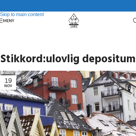
Skip to navigation
Skip to main content
MENY
Stikkord:ulovlig depositum
19
NOV