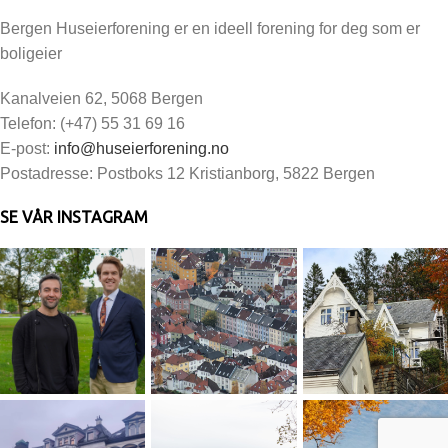
Bergen Huseierforening er en ideell forening for deg som er
boligeier
Kanalveien 62, 5068 Bergen
Telefon: (+47) 55 31 69 16
E-post:
info@huseierforening.no
Postadresse: Postboks 12 Kristianborg, 5822 Bergen
SE VÅR INSTAGRAM