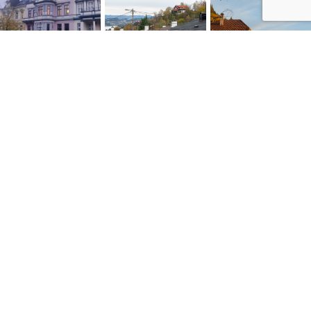
NYTTIGE LENKER
Personvernerklæring
Konsumprisindeksen
Skatte ABC
Kontakt oss
Salgsbetingelser
Siste artikler