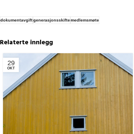
dokumentavgift
generasjonsskifte
medlemsmøte
Relaterte innlegg
29
OKT