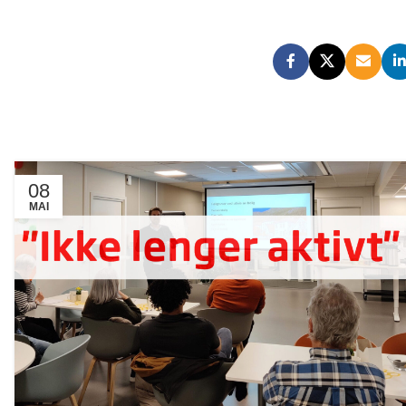
08
MAI