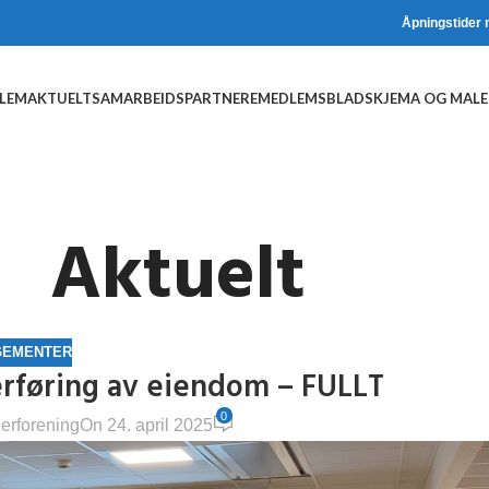
Åpningstider 
DLEM
AKTUELT
SAMARBEIDSPARTNERE
MEDLEMSBLAD
SKJEMA OG MALE
Aktuelt
GEMENTER
rføring av eiendom – FULLT
0
erforening
On 24. april 2025