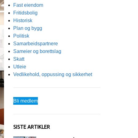
Fast eiendom
Fritidsbolig
Historisk
Plan og bygg
Politisk
Samarbeidspartnere
Sameier og borettslag
Skatt
Utleie
Vedlikehold, oppussing og sikkerhet
Bli medlem
SISTE ARTIKLER