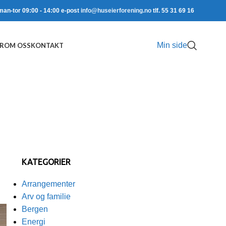
man-tor 09:00 - 14:00 e-post
info@huseierforening.no
tlf. 55 31 69 16
Min side
R
OM OSS
KONTAKT
KATEGORIER
Arrangementer
Arv og familie
Bergen
Energi