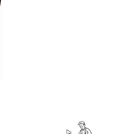
ARRANGEMENTER
FULLT! – Medlemsmøte om testament
og fremtidsfullmakt
Publisert av
Bergen Huseierforening
I samarbeid med Advokatfirma Stiegler arrangerer vi
medlemsmøte om testament og fremtidsfullmakt
tirsdag 17. oktober kl 17-19. Foredragsholdere er
sen...
LES MER