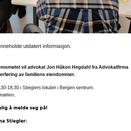
inneholde utdatert informasjon.
lemsmøtet vil advokat Jon Håkon Hegdahl fra Advokatfirma
verføring av familiens eiendommer.
0-18.30 i Stieglers lokaler i Bergen sentrum.
 møllen.
lig å melde seg på!
a Stiegler: