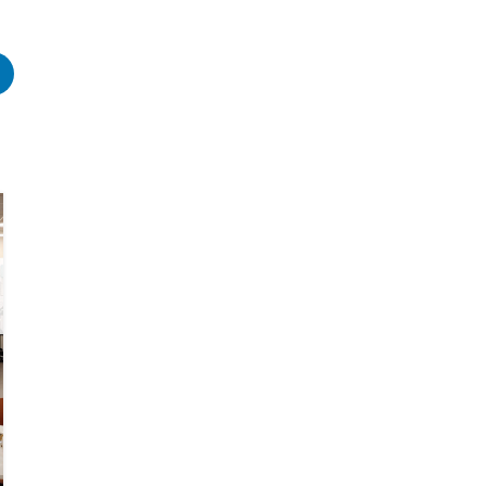
25
SEP