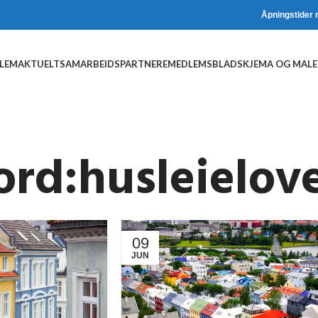
Åpningstider 
DLEM
AKTUELT
SAMARBEIDSPARTNERE
MEDLEMSBLAD
SKJEMA OG MALE
ord:husleielov
09
JUN