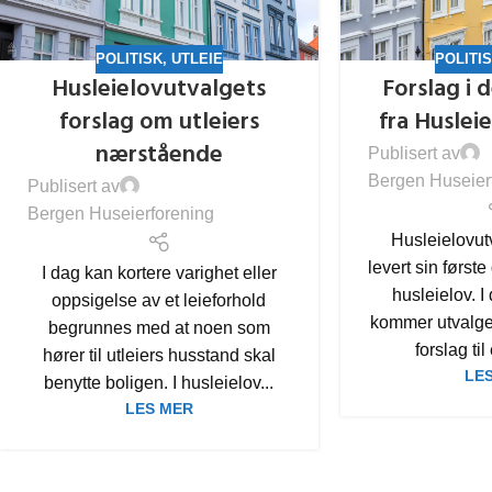
POLITISK
,
UTLEIE
POLITI
Husleielovutvalgets
Forslag i 
forslag om utleiers
fra Huslei
nærstående
Publisert av
Bergen Huseier
Publisert av
Bergen Huseierforening
Husleielovutv
levert sin første
I dag kan kortere varighet eller
husleielov. I
oppsigelse av et leieforhold
kommer utvalge
begrunnes med at noen som
forslag til
hører til utleiers husstand skal
LE
benytte boligen. I husleielov...
LES MER