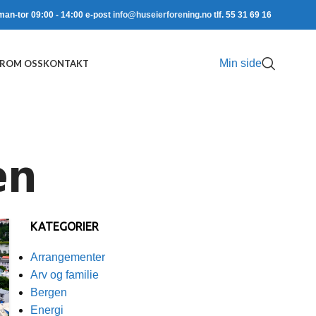
man-tor 09:00 - 14:00 e-post
info@huseierforening.no
tlf. 55 31 69 16
Min side
R
OM OSS
KONTAKT
en
KATEGORIER
Arrangementer
Arv og familie
Bergen
Energi