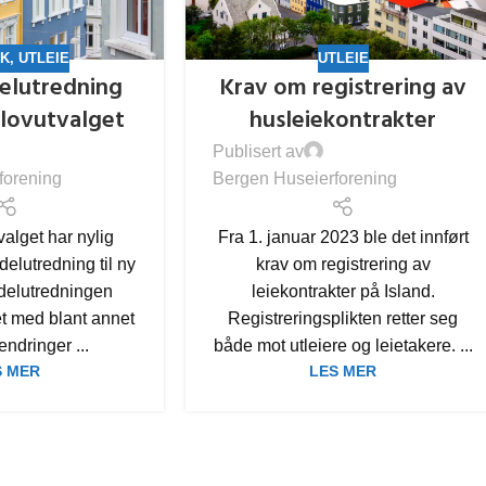
SK
,
UTLEIE
UTLEIE
delutredning
Krav om registrering av
elovutvalget
husleiekontrakter
Publisert av
forening
Bergen Huseierforening
alget har nylig
Fra 1. januar 2023 ble det innført
 delutredning til ny
krav om registrering av
 delutredningen
leiekontrakter på Island.
t med blant annet
Registreringsplikten retter seg
 endringer ...
både mot utleiere og leietakere. ...
S MER
LES MER