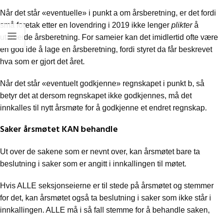
Når det står «eventuelle» i punkt a om årsberetning, er det fordi
små foretak etter en lovendring i 2019 ikke lenger
plikter
å
utarbeide årsberetning. For sameier kan det imidlertid ofte være
en god ide å lage en årsberetning, fordi styret da får beskrevet
hva som er gjort det året.
Når det står «eventuelt godkjenne» regnskapet i punkt b, så
betyr det at dersom regnskapet ikke godkjennes, må det
innkalles til nytt årsmøte for å godkjenne et endret regnskap.
Saker årsmøtet KAN behandle
Ut over de sakene som er nevnt over, kan årsmøtet bare ta
beslutning i saker som er angitt i innkallingen til møtet.
Hvis ALLE seksjonseierne er til stede på årsmøtet og stemmer
for det, kan årsmøtet også ta beslutning i saker som ikke står i
innkallingen. ALLE må i så fall stemme for å behandle saken,