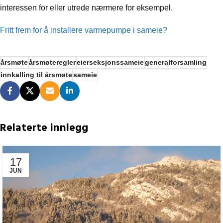
interessen for eller utrede nærmere for eksempel.
Fritt frem for å installere varmepumpe i sameie?
årsmøte
årsmøteregler
eierseksjonssameie
generalforsamling
innkalling til årsmøte
sameie
Relaterte innlegg
17
JUN