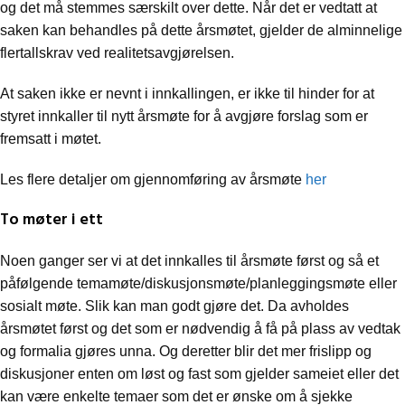
og det må stemmes særskilt over dette. Når det er vedtatt at
saken kan behandles på dette årsmøtet, gjelder de alminnelige
flertallskrav ved realitetsavgjørelsen.
At saken ikke er nevnt i innkallingen, er ikke til hinder for at
styret innkaller til nytt årsmøte for å avgjøre forslag som er
fremsatt i møtet.
Les flere detaljer om gjennomføring av årsmøte
her
To møter i ett
Noen ganger ser vi at det innkalles til årsmøte først og så et
påfølgende temamøte/diskusjonsmøte/planleggingsmøte eller
sosialt møte. Slik kan man godt gjøre det. Da avholdes
årsmøtet først og det som er nødvendig å få på plass av vedtak
og formalia gjøres unna. Og deretter blir det mer frislipp og
diskusjoner enten om løst og fast som gjelder sameiet eller det
kan være enkelte temaer som det er ønske om å sjekke