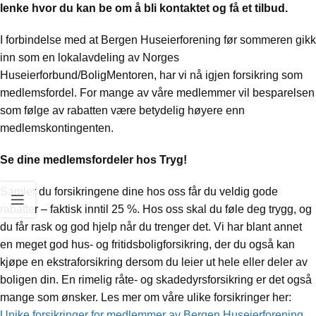
lenke hvor du kan be om å bli kontaktet og få et tilbud.
I forbindelse med at Bergen Huseierforening før sommeren gikk
inn som en lokalavdeling av Norges
Huseierforbund/BoligMentoren, har vi nå igjen forsikring som
medlemsfordel. For mange av våre medlemmer vil besparelsen
som følge av rabatten være betydelig høyere enn
medlemskontingenten.
Se dine medlemsfordeler hos Tryg!
Samler du forsikringene dine hos oss får du veldig gode
rabatter – faktisk inntil 25 %. Hos oss skal du føle deg trygg, og
du får rask og god hjelp når du trenger det. Vi har blant annet
en meget god hus- og fritidsboligforsikring, der du også kan
kjøpe en ekstraforsikring dersom du leier ut hele eller deler av
boligen din. En rimelig råte- og skadedyrsforsikring er det også
mange som ønsker. Les mer om våre ulike forsikringer her:
Unike forsikringer for medlemmer av Bergen Huseierforening