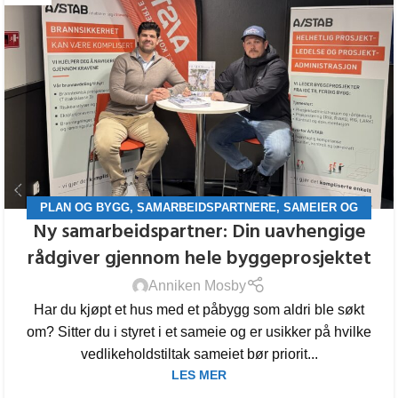
PLAN OG BYGG
,
SAMARBEIDSPARTNERE
,
SAMEIER OG
Ny samarbeidspartner: Din uavhengige
BORETTSLAG
rådgiver gjennom hele byggeprosjektet
Anniken Mosby
Har du kjøpt et hus med et påbygg som aldri ble søkt
om? Sitter du i styret i et sameie og er usikker på hvilke
vedlikeholdstiltak sameiet bør priorit...
LES MER