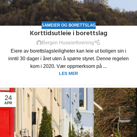
SAMEIER OG BORETTSLAG
Korttidsutleie i borettslag
Bergen Huseierforening
Eiere av borettslagsleiligheter kan leie ut boligen sin i
inntil 30 dager i året uten å spørre styret. Denne regelen
kom i 2020. Vær oppmerksom på ...
LES MER
24
APR