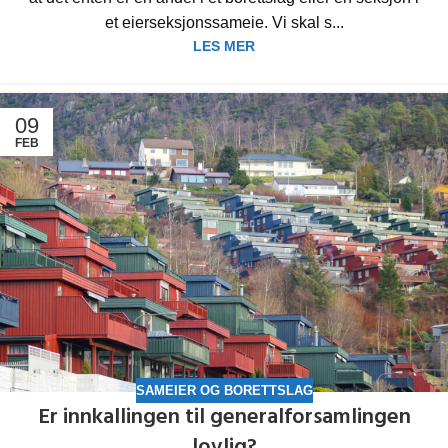
et eierseksjonssameie. Vi skal s...
LES MER
09
FEB
SAMEIER OG BORETTSLAG
Er innkallingen til generalforsamlingen
lovlig?