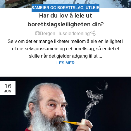
SAMEIER OG BORETTSLAG
,
UTLEIE
Har du lov å leie ut
borettslagsleiligheten din?
Bergen Huseierforening
Selv om det er mange likheter mellom å eie en leilighet i
et eierseksjonssameie og i et borettslag, så er det et
skille når det gjelder adgang til utl...
LES MER
16
JUN