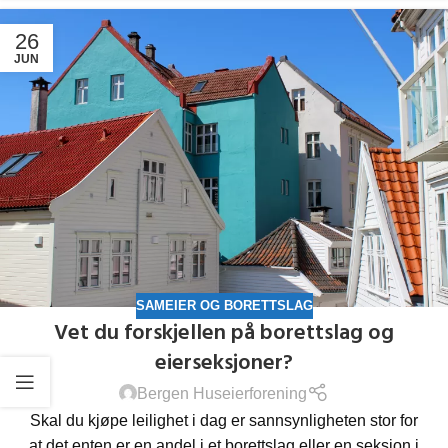
26
JUN
SAMEIER OG BORETTSLAG
Vet du forskjellen på borettslag og
eierseksjoner?
Bergen Huseierforening
Skal du kjøpe leilighet i dag er sannsynligheten stor for
at det enten er en andel i et borettslag eller en seksjon i