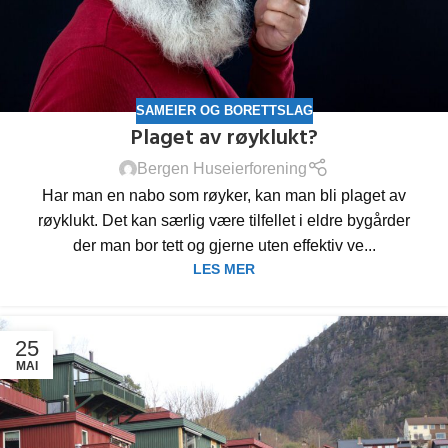
SAMEIER OG BORETTSLAG
Plaget av røyklukt?
Bergen Huseierforening
Har man en nabo som røyker, kan man bli plaget av
røyklukt. Det kan særlig være tilfellet i eldre bygårder
der man bor tett og gjerne uten effektiv ve...
LES MER
25
MAI