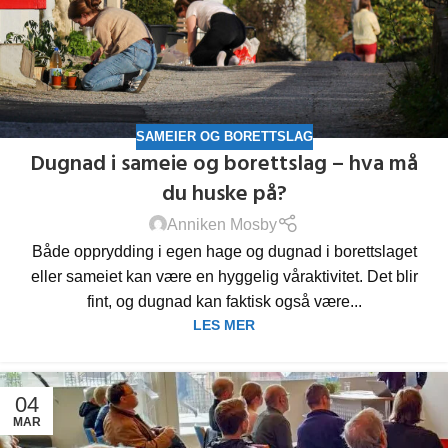
SAMEIER OG BORETTSLAG
Dugnad i sameie og borettslag – hva må
du huske på?
Anniken Mosby
Både opprydding i egen hage og dugnad i borettslaget
eller sameiet kan være en hyggelig våraktivitet. Det blir
fint, og dugnad kan faktisk også være...
LES MER
04
MAR