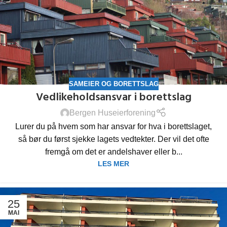
SAMEIER OG BORETTSLAG
Vedlikeholdsansvar i borettslag
Bergen Huseierforening
Lurer du på hvem som har ansvar for hva i borettslaget,
så bør du først sjekke lagets vedtekter. Der vil det ofte
fremgå om det er andelshaver eller b...
LES MER
25
MAI