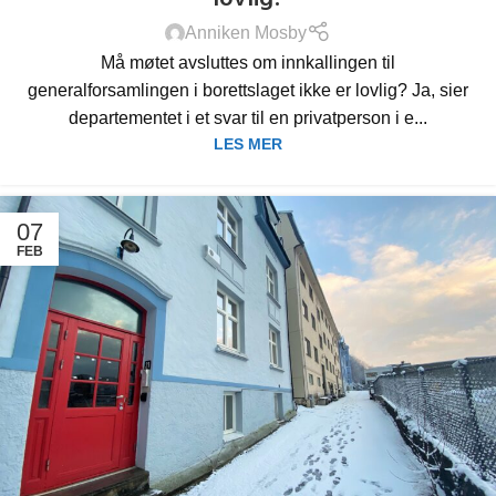
Anniken Mosby
Må møtet avsluttes om innkallingen til
generalforsamlingen i borettslaget ikke er lovlig? Ja, sier
departementet i et svar til en privatperson i e...
LES MER
07
FEB