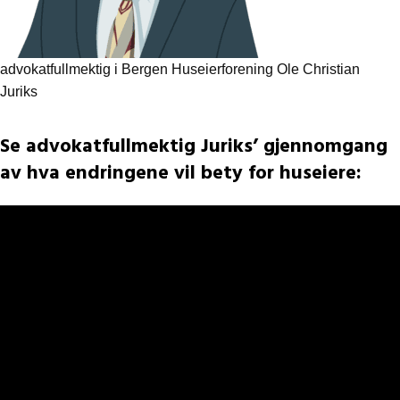
advokatfullmektig i Bergen Huseierforening Ole Christian
Juriks
Se advokatfullmektig Juriks’ gjennomgang
av hva endringene vil bety for huseiere: