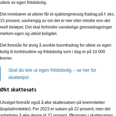
utleie av egen fritidsbolig.
Det innebærer at utleier får et sjablongmessig fradrag på f. eks.
15 prosent, uavhengig av om det er mer eller mindre enn det
reell beløpet. Det skal forhindre vanskelige grensedragninger
mellom egen og utleid boligdel.
Det foreslås for øvrig å avvikle bunnfradrag for utleie av egen
bolig til kortidsutleie og fritidsbolig som i dag er på 10 000
kroner.
Skal du leie ut egen fritidsbolig – se her for
skattetips!
Økt skattesats
Utvalget foreslår også å øke skattesatsen på leieinntekter
(kapitalinntekter). Per 2023 er satsen på 22 prosent, men det
anbefales å øke denne til 37 prosent. Økningen i skattesatsen