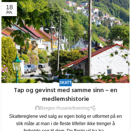
18
JUL
SKATT
Tap og gevinst med samme sinn – en
medlemshistorie
Bergen Huseierforening
Skattereglene ved salg av egen bolig er utformet på en
slik måte at man i de fleste tilfeller ikke trenger å
forholde seg til dem. De fleste vil ha ha...