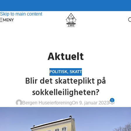
Skip to navigation
Skip to main content
MENY
Aktuelt
POLITISK
,
SKATT
Blir det skatteplikt på
sokkelleiligheten?
1
Bergen Huseierforening
On 9. januar 2023